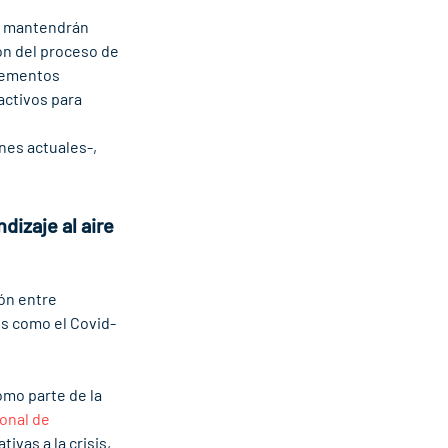
e mantendrán 
ón del proceso de 
lementos 
ctivos para 
nes actuales-, 
izaje al aire 
ón entre 
es como el Covid-
mo parte de la 
onal de 
ivas a la crisis, 