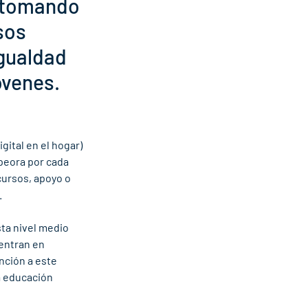
n tomando 
sos 
gualdad 
óvenes. 
gital en el hogar) 
peora por cada 
cursos, apoyo o 
 
sta nivel medio 
entran en 
nción a este 
a educación 