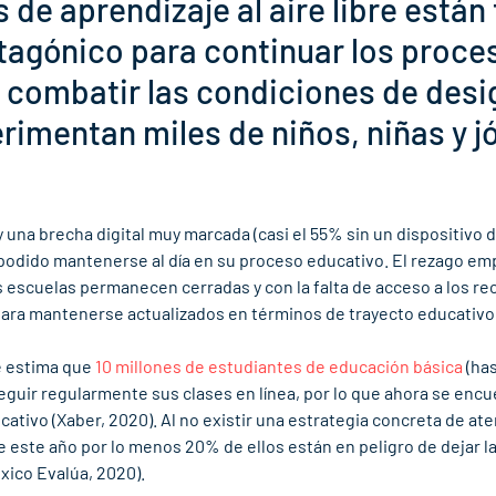
 de aprendizaje al aire libre está
tagónico para continuar los proce
 combatir las condiciones de desi
rimentan miles de niños, niñas y j
una brecha digital muy marcada (casi el 55% sin un dispositivo di
podido mantenerse al día en su proceso educativo. El rezago em
s escuelas permanecen cerradas y con la falta de acceso a los re
ara mantenerse actualizados en términos de trayecto educativo.
e estima que 
10 millones de estudiantes de educación básica
 (ha
eguir regularmente sus clases en línea, por lo que ahora se encu
ativo (Xaber, 2020). Al no existir una estrategia concreta de ate
 este año por lo menos 20% de ellos están en peligro de dejar l
xico Evalúa, 2020). 