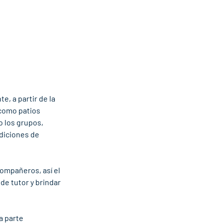
, a partir de la 
como patios 
 los grupos, 
diciones de 
compañeros, así el 
e tutor y brindar 
a parte 