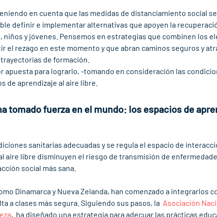
teniendo en cuenta que las medidas de distanciamiento social s
ble definir e implementar alternativas que apoyen la recuperaci
s, niños y jóvenes. Pensemos en estrategias que combinen los e
r el rezago en este momento y que abran caminos seguros y atra
 trayectorias de formación. 
or apuesta para lograrlo, -tomando en consideración las condicio
 de aprendizaje al aire libre.  
ha tomado fuerza en el mundo: los espacios de aprend
iones sanitarias adecuadas y se regula el espacio de interacci
al aire libre disminuyen el riesgo de transmisión de enfermedad
acción social más sana. 
como Dinamarca y Nueva Zelanda, han comenzado a integrarlos co
ta a clases más segura. Siguiendo sus pasos, la  
Asociación Naci
leza
,  ha diseñado una estrategia para adecuar las prácticas educat