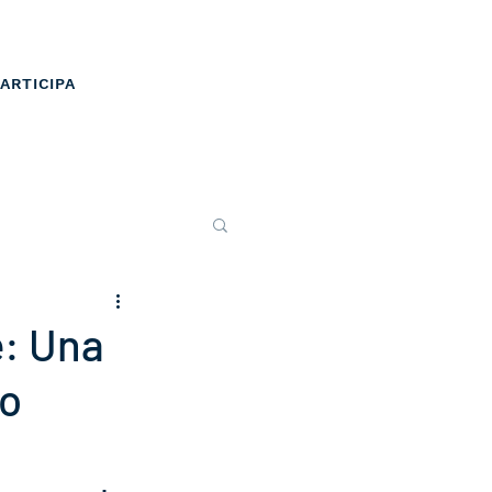
ARTICIPA
e: Una
go