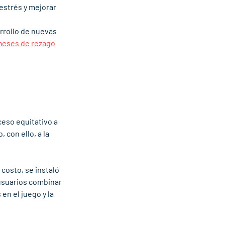
 estrés y mejorar 
rrollo de nuevas 
meses de rezago
ceso equitativo a 
con ello, a la 
costo, se instaló 
 usuarios combinar 
en el juego y la 