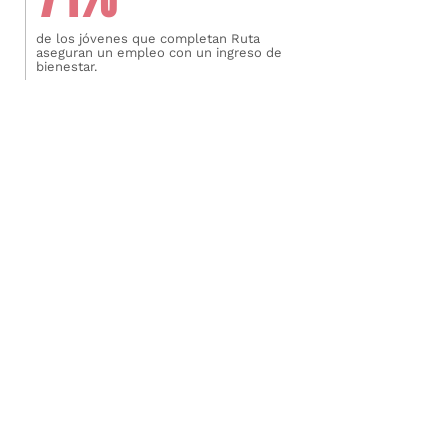
de los jóvenes que completan Ruta
aseguran un empleo con un ingreso de
bienestar.
Mejoramos el bienestar
+650
participantes se han beneficiado de
nuestro programa comunitario de salud
mental.
DONDE TODO PASA
NUESTROS CENTROS