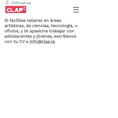
Chihuahua
y CDMX
Si facilitas talleres en áreas
artísticas, de ciencias, tecnología, u
oficios, y te apasiona trabajar con
ÚNETE A NUESTRO EQUIPO
adolescentes y jóvenes, escríbenos
con tu CV a
info@clap.la