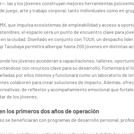
e—, las y los jóvenes construyan mejores herramientas psicoemo
e juego, arte y trabajo corporal, tanto individuales como en gru
MX, que impulsa ecosistemas de empleabilidad y acceso a oport
tenibles, el espacio será un punto de encuentro clave para jóv
en la ciudad. Diseñado en conjunto con TUUX, un despacho líder
lap Tacubaya permitirá albergar hasta 200 jóvenes en distintas ac
onde los jóvenes accederán a capacitaciones, talleres, oportun
tándose con recursos clave para su desarrollo. Fomentará el lid
señadas por ellos mismos y funcionará como un laboratorio de i
enes colaboren para crear soluciones de impacto. Además, ofrec
creativas, de reflexión y acompañamiento emocional que fortalez
star de los jóvenes.
n los primeros dos años de operación
es se beneficiarán con programas de desarrollo personal, profesi