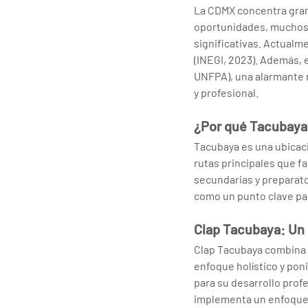
La CDMX concentra gra
oportunidades, muchos j
significativas. Actualme
(INEGI, 2023). Además, 
UNFPA), una alarmante r
y profesional.
¿Por qué Tacubaya
Tacubaya es una ubicaci
rutas principales que fa
secundarias y preparato
como un punto clave par
Clap Tacubaya: Un H
Clap Tacubaya combina u
enfoque holístico y poni
para su desarrollo prof
implementa un enfoque c