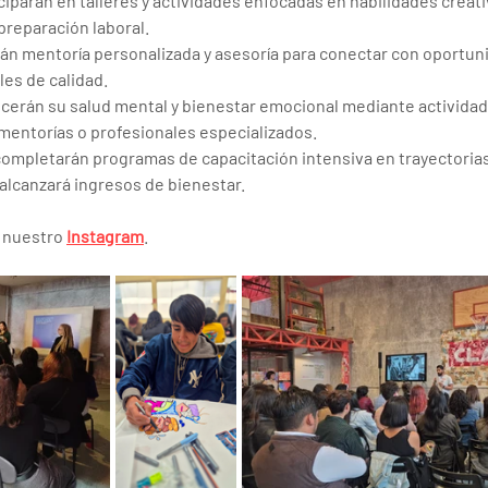
ciparán en talleres y actividades enfocadas en habilidades creati
reparación laboral.
rán mentoría personalizada y asesoría para conectar con oportun
les de calidad.
ecerán su salud mental y bienestar emocional mediante actividad
 mentorías o profesionales especializados.
completarán programas de capacitación intensiva en trayectorias 
 alcanzará ingresos de bienestar.
 nuestro 
Instagram
. 