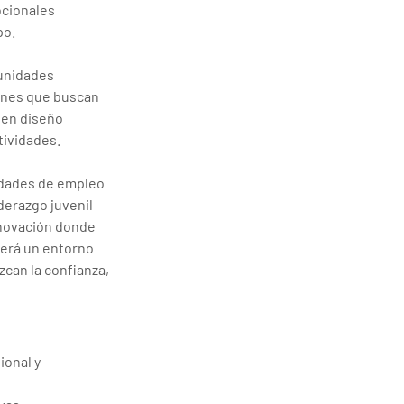
cionales 
po.
unidades 
enes que buscan 
 en diseño 
tividades.
idades de empleo 
erazgo juvenil 
nnovación donde 
erá un entorno 
can la confianza, 
onal y 