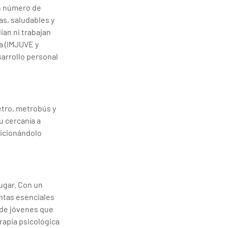
n número de 
s, saludables y 
an ni trabajan 
a (IMJUVE y 
arrollo personal 
etro, metrobús y 
u cercanía a 
sicionándolo 
ugar. Con un 
ntas esenciales 
 de jóvenes que 
rapia psicológica 