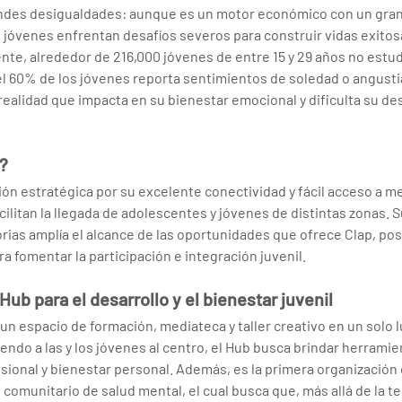
ndes desigualdades: aunque es un motor económico con un gra
óvenes enfrentan desafíos severos para construir vidas exitosa
nte, alrededor de 216,000 jóvenes de entre 15 y 29 años no estudi
el 60% de los jóvenes reporta sentimientos de soledad o angusti
ealidad que impacta en su bienestar emocional y dificulta su des
?
ón estratégica por su excelente conectividad y fácil acceso a m
cilitan la llegada de adolescentes y jóvenes de distintas zonas. S
rias amplía el alcance de las oportunidades que ofrece Clap, po
a fomentar la participación e integración juvenil.
ub para el desarrollo y el bienestar juvenil
n espacio de formación, mediateca y taller creativo en un solo l
endo a las y los jóvenes al centro, el Hub busca brindar herramie
esional y bienestar personal. Además, es la primera organización
omunitario de salud mental, el cual busca que, más allá de la te