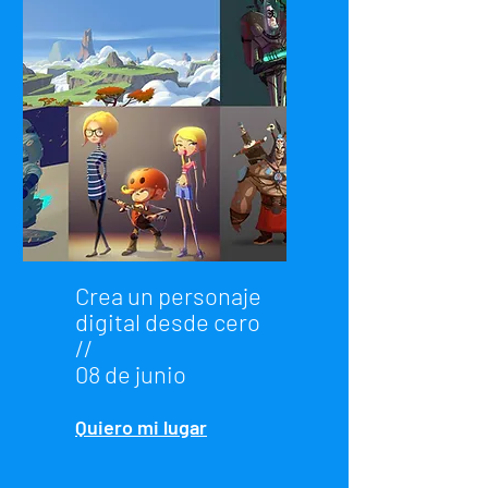
Crea un personaje
digital desde cero
//
08 de junio
Quiero mi lugar