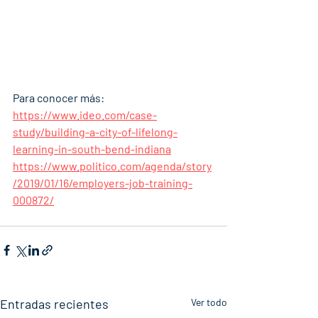
Para conocer más: 
https://www.ideo.com/case-
study/building-a-city-of-lifelong-
learning-in-south-bend-indiana
https://www.politico.com/agenda/story
/2019/01/16/employers-job-training-
000872/
Entradas recientes
Ver todo