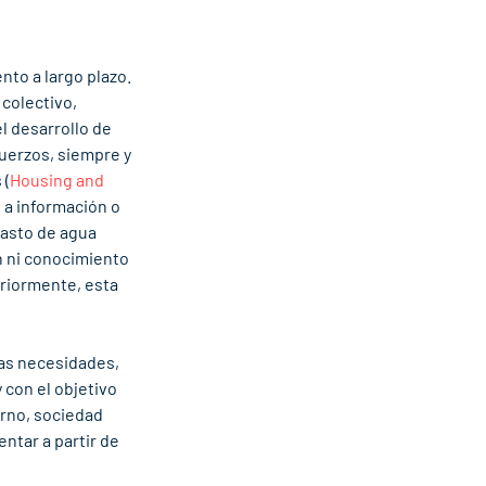
to a largo plazo. 
colectivo, 
l desarrollo de 
uerzos, siempre y 
 (
Housing and 
 a información o 
asto de agua 
n ni conocimiento 
riormente, esta 
las necesidades, 
con el objetivo 
rno, sociedad 
ntar a partir de 