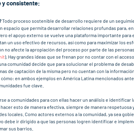
 y consistente: 
?
 Todo proceso sostenible de desarrollo requiere de un seguimien
n espacio que permita desarrollar relaciones profundas para, en 
Pero el apoyo externo se vuelve una plataforma importante para e
tan un uso efectivo de recursos, así como para maximizar los esf
n no afecte la apropiación del proceso por parte de las personas
nit
). Hay grandes ideas que se frenan por no contar con el acceso
 una comunidad decide que para solucionar el problema de desab
mas de captación de la misma pero no cuentan con la informació
i cómo: en ambos ejemplos en América Latina mencionados ante
munidades fue clave. 
rse a comunidades para con ellas hacer un análisis e identificar 
hacer esto de manera efectiva, siempre de manera respetuosa y 
des locales. Como actores externos a la comunidad, ya sea gobie
yo debe ir dirigido a que las personas logren identificar e impleme
mar sus barrios. 