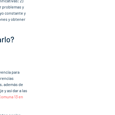
ficativas; 2) 
r problemas y 
yo constante y 
ones y obtener 
arlo?
encia para 
rencias 
os, además de 
 y así dar a las 
Comuna 13 en 