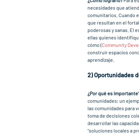
¿Cómo lograrlo?
 Para e
necesidades que atiende
comunitarios. Cuando es
que resultan en el fort
poderosas y sanas. El 
ellas quienes identifiq
cómo (
Community Develo
construir espacios con
aprendizaje.
2) Oportunidades d
¿Por qué es importante
comunidades; un ejemplo
las comunidades para vo
toma de decisiones cole
desarrollar las capacid
“soluciones locales a pr