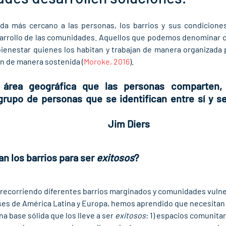
ida más cercano a las personas, los barrios y sus condicione
sarrollo de las comunidades. Aquellos que podemos denominar 
ienestar quienes los habitan y trabajan de manera organizada 
n de manera sostenida (
Moroke, 2016
).
 área geográfica que las personas comparten, 
rupo de personas que se identifican entre sí y se
                                                                                               Jim Diers 
n los barrios para ser 
exitosos
?
 recorriendo diferentes barrios marginados y comunidades vulne
íses de América Latina y Europa, hemos aprendido que necesitan
na base sólida que los lleve a ser 
exitosos
: 1) espacios comunitar