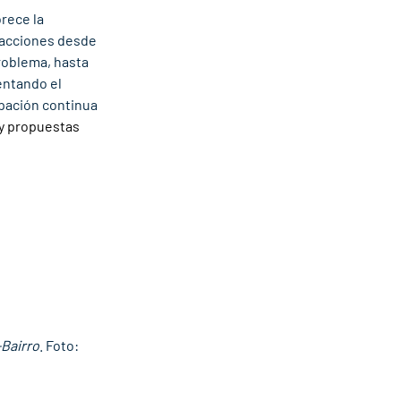
rece la 
 acciones desde 
roblema, hasta 
entando el 
ipación continua 
y propuestas 
-Bairro
. Foto: 