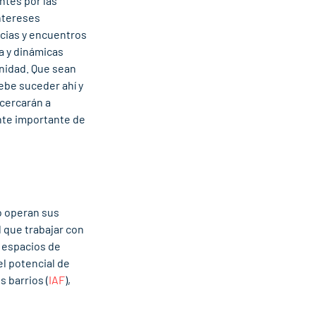
ntes por las 
ntereses 
cias y encuentros 
a y dinámicas 
nidad. Que sean 
ebe suceder ahí y 
cercarán a 
te importante de 
 operan sus 
l que trabajar con 
 espacios de 
l potencial de 
 barrios (
IAF
), 