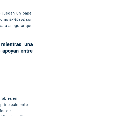
s juegan un papel 
como 
exitosos
 son 
para asegurar que 
mientras una 
 apoyan entre 
rables en 
 principalmente 
ios de 