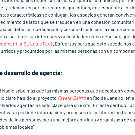
sto, los espacios deben ser atractivos para la comunidad, pertine
, y relevantes por los recursos que brinda, en respuesta a los i
tas características se conjugan, los espacios generan conviven
alecimiento de lazos que se traducen en una cohesión comunitari
espacio debe ser co-diseñado y co-construido con la misma comu
uen a partir de sus intereses y necesidades cómo debe ser, qué d
pment at St. Louis Fed)
 . Esfuerzos para que esto suceda nos a
curridos y procurados por las mismas personas con un componen
e desarrollo de agencia: 
?
 Nadie sabe más que las mismas personas qué necesitan y cómo
 claro ha sido el proyecto 
Favela-Bairro
 en Río de Janeiro, en e
lverlos agentes ha sido clave para su éxito. En este sentido, los
ctivas a partir de información y procesos de colaboración tiene e
ades de las personas para una mejora continua y organizada de sus
oblemas locales”. 